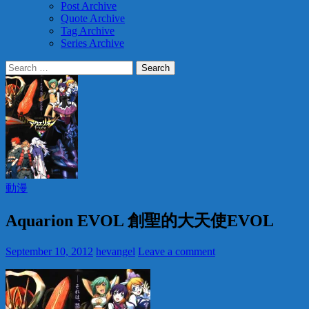
Post Archive
Quote Archive
Tag Archive
Series Archive
Search
for:
動漫
Aquarion EVOL 創聖的大天使EVOL
September 10, 2012
hevangel
Leave a comment