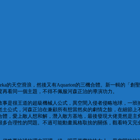
eka的天空滑浪，然後又有Aquarion的三機合體。新一輯的
度再看同一個主題，不得不佩服河森正治的導演功力。
故事是很王道的超級機械人公式，異空間入侵者侵略地球，一班
老土公式，河森正治在兼顧所有想當然矣的劇情之餘，在細節上
合體，愛上敵人想和解，潛入敵方基地，最後發現大佬竟然是主
很多合理性的問題。不過可能動畫風格取捨的關係，觀看時又完