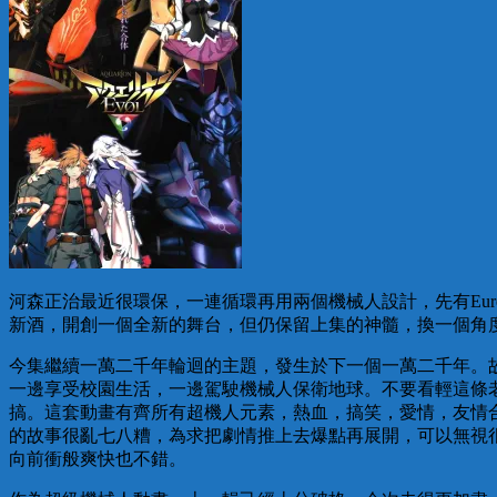
河森正治最近很環保，一連循環再用兩個機械人設計，先有Eur
新酒，開創一個全新的舞台，但仍保留上集的神髓，換一個角
今集繼續一萬二千年輪迴的主題，發生於下一個一萬二千年。
一邊享受校園生活，一邊駕駛機械人保衛地球。不要看輕這條
搞。這套動畫有齊所有超機人元素，熱血，搞笑，愛情，友情
的故事很亂七八糟，為求把劇情推上去爆點再展開，可以無視
向前衝般爽快也不錯。