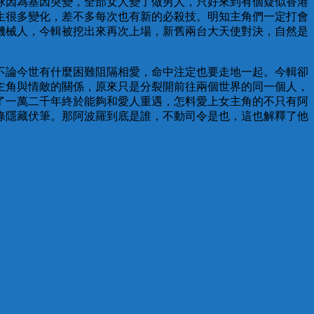
球因為基因突變，全部女人變了做男人，只好來到有個疑似香港
生很多變化，差不多每次也有新的必殺技。明知主角們一定打會
機械人，今輯被挖出來再次上場，新舊兩台大天使對決，自然是
不論今世有什麼困難阻隔相愛，命中注定也要走地一起。今輯卻
主角與情敵的關係，原來只是分裂開前往兩個世界的同一個人，
了一萬二千年終於能夠和愛人重遇，怎料愛上女主角的不只有阿
條隱藏伏筆。那阿波羅到底是誰，不動司令是也，這也解釋了他