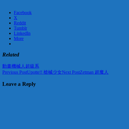
Facebook
X
Reddit
Tumblr
LinkedIn
More
Related
動畫
機械人
超級系
Post
Previous Post
Upotte!! 槍械少女
Next Post
Zetman 超魔人
navigation
Leave a Reply