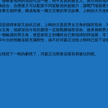
。侵略要地球的理由可謂一絕，明乎其實的搶女人。異空間的地
換組合，合體後又可以配搭不同駕駛員的超能力，讓戰鬥場面產
故事互相呼應，構成每集一獨立完整的單完故事。上輯的大天使
是惡搞得來卻又如此正經。上輯的主題是男女主角的隔世宿命，
女主角，他卻深信今世的愛情一定能戰勝隔世宿命。後來揭曉男
一個輪迴的男主角，便是創世之初犧牲自已救地球的阿波羅，等
和今次的情敵這樣充滿獸性，搞不好河森正治拍上輯時已留下這
去猜想下一輯的劇情了，河森正治那會這樣容易被估到呢。