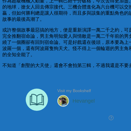
作為超級機械人動畫，上一輯己經十分破格，今次去得更加盡
的地球，搶女人回去傳宗接代。三機合體進化為六台機可以交
贏，但如何勝利總是讓人很期待，而且多與該集的重點角色的
故事的最後高潮了。
或許整個故事最惡搞的地方，便是重新演譯一萬二千之約，可
完全推翻宿命論，男主角明知愛人與情敵是一萬二千年前的男
繞了一個圈卻有回到宿命論。可是好戲還在後頭，原本要為上
波羅一個，還有阿波羅隻狗天犬。怪不得上一個輪迴的男主角
的全知全能了。
不知道「創聖的大天使」還會不會拍第三輯，不過我還是不要