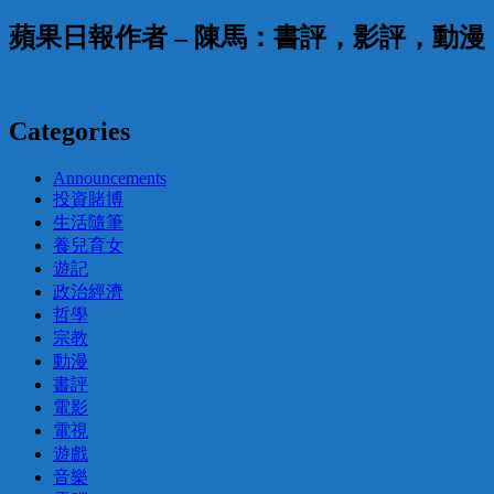
蘋果日報作者 – 陳馬：書評，影評，動
Categories
Announcements
投資賭博
生活隨筆
養兒育女
遊記
政治經濟
哲學
宗教
動漫
書評
電影
電視
遊戲
音樂