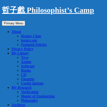
Skip
哲子戲 Philosophist’s Camp
to
content
Search
Primary Menu
About
Horace Chan
horace.org
Featured Articles
Privacy Policy
My Library
Toys
Anime
Software
Books
CD
Firearms
Useful Jargons
My Research
Verification
Master of Engineering
Philosophy
Archives