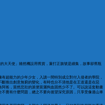
「創聖的大天使」雖然機設用舊貨，蒹打正旗號是續集，故事卻舊瓶
擁有超能力的少年少女，入讀一間特別成立對付入侵者的學院，
不斷推出創意無窮的變化，有時也分不清他是在王道還是在惡
角阿爸，當然悲壯的派便當灑狗血固然少不了。可以說這套動畫
全不覺有什麼問題，總之不要向後望深究原因，只享受像過山車