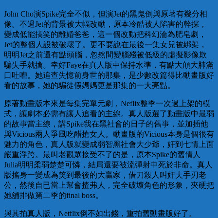
John Cho演Spike完全不似，但演Jet的黑鬼倒與原著有幾分相
像。不過Jet的背景被大幅改動，原本冷酷被人陷害的幹探，
變成低能搞笑的離婚爸爸，這一個改動把科幻淪為肥皂劇，
Jet的整個人設被破壞了。更不要說在最後一集女兒被綁架，
明明Jet之前還有點頭腦，忽然間變腦殘被低級的虛擬影像欺
騙失手就擒。幸好Faye在真人版中保持水準，有點大顛大肺滿
口吐嘈。她追查失憶前身世的那集，是少數改篇得比動畫版好
看的故事，她的騙徒假媽媽更是那集的一大亮點。
原著動畫版本來是每集完單元劇，Neflix整季一次過上架的模
式，讓劇本必需有讓人追看的主線。真人版選了動畫版中最弱
的故事當主線，講Spike我在黑社會的日子的舊事，並加插他
與Vicious兩人爭風吃醋搶女人。動畫版的Vicious本身是個很有
魅力的角色，真人版就變成弱智黑社會大少爺，奸到七情上面
嚴重浮跨。最叫老觀眾接受不了的是，原本Spike的舊情人
Julia明明柔弱楚楚可憐，結局還要被流彈射中死於非命。真人
版搖身一變成為笑到最後的大贏家，借刀殺人叫奸夫手刃老
公，然後自已當上幫會揸弗人，完全破壞角色的形象，夾硬把
她舖排做第二季的final boss。
與其拍真人版，Netflix倒不如出錢，重拍舊動畫版好了。