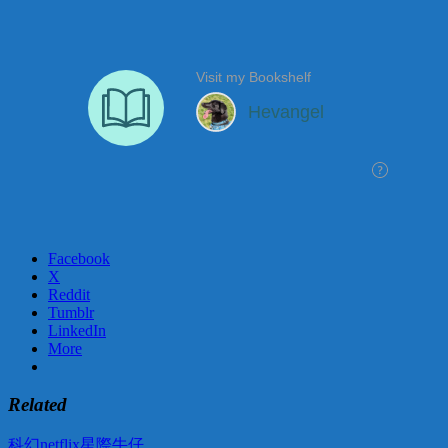
Facebook
X
Reddit
Tumblr
LinkedIn
More
Related
科幻
netflix
星際牛仔