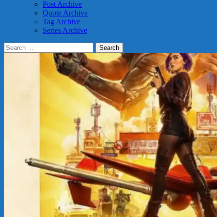
Post Archive
Quote Archive
Tag Archive
Series Archive
Search
for: