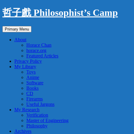
Skip
哲子戲 Philosophist’s Camp
to
content
Search
Primary Menu
About
Horace Chan
horace.org
Featured Articles
Privacy Policy
My Library
Toys
Anime
Software
Books
CD
Firearms
Useful Jargons
My Research
Verification
Master of Engineering
Philosophy
Archives