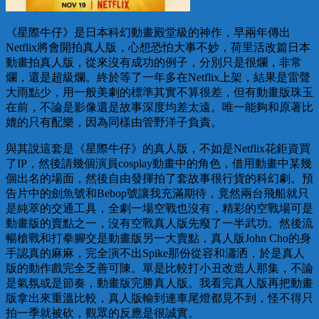
《星際牛仔》是日本科幻動畫殿堂級的神作，早兩年傳出
Netflix將會開拍真人版，心想恐怕大事不妙，荷里活改篇日本
動畫拍真人版，從來沒有成功的例子，分別只是很爛，非常
爛，還是超級爛。終於等了一年多在Netflix上架，結果是雷聲
大雨點少，用一般美劇的標準其實不算很差，但有動畫版珠玉
在前，不論是影像還是故事深度均差太遠。唯一能夠和原著比
媲的只有配樂，因為同樣由管野洋子負責。
與其說這套是《星際牛仔》的真人版，不如是Netflix花鉅資買
了IP，然後請幾個演員cosplay動畫中的角色，借用動畫中某幾
個出名的場面，然後自由發揮拍了套故事很行貨的科幻劇。預
告片中的劍魚號和Bebop號讓我充滿期待，竟然兩台飛船就只
是純萃的交通工具，全劇一場空戰也沒有，精彩的空戰場可是
動畫版的賣點之一，沒有空戰真人版先癈了一半武功。然後流
暢槍戰和打拳腳交是動畫版另一大賣點，真人版John Cho的身
手認真的麻麻，完全演不出Spike那份從容和瀟洒，於是真人
版的動作戲完全乏善可陳。單是比較打小丑改造人那集，不論
是氣氛或是節奏，動畫版完勝真人版。我看完真人版再把動畫
版拿出來重溫比較，真人版輸到連車尾燈都見不到，怪不得只
拍一季就被砍，觀眾的反應是很誠實。