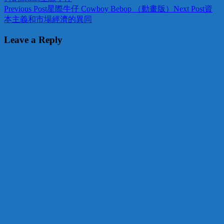
Post
Previous Post
星際牛仔 Cowboy Bebop （動畫版）
Next Post
資
本主義和市場經濟的異同
navigation
Leave a Reply