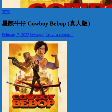
電視
星際牛仔 Cowboy Bebop (真人版）
February 7, 2022
hevangel
Leave a comment