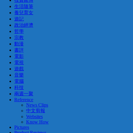
投資賭博
生活隨筆
養兒育女
遊記
政治經濟
哲學
宗教
動漫
書評
電影
電視
遊戲
音樂
電腦
科技
兩週一聚
Reference
News Clips
中文剪報
Websites
Know How
Pictures
Product Reviews