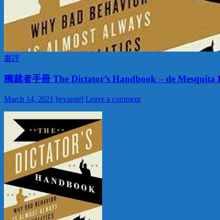
書評
獨裁者手冊 The Dictator’s Handbook – de Mesquita 
March 14, 2021
hevangel
Leave a comment