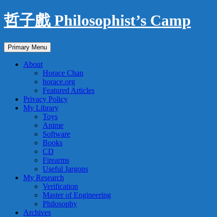
Skip
哲子戲 Philosophist’s Camp
to
content
Search
Primary Menu
About
Horace Chan
horace.org
Featured Articles
Privacy Policy
My Library
Toys
Anime
Software
Books
CD
Firearms
Useful Jargons
My Research
Verification
Master of Engineering
Philosophy
Archives