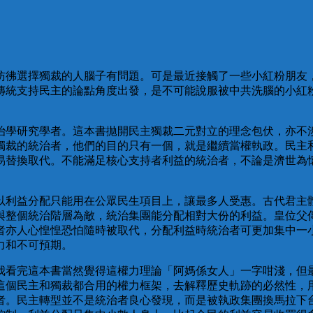
彷彿選擇獨裁的人腦子有問題。可是最近接觸了一些小紅粉朋友
傳統支持民主的論點角度出發，是不可能說服被中共洗腦的小紅
治學研究學者。這本書拋開民主獨裁二元對立的理念包伏，亦不
獨裁的統治者，他們的目的只有一個，就是繼續當權執政。民主
易替換取代。不能滿足核心支持者利益的統治者，不論是濟世為
以利益分配只能用在公眾民生項目上，讓最多人受惠。古代君主
與整個統治階層為敵，統治集團能分配相對大份的利益。皇位父
者亦人心惶惶恐怕隨時被取代，分配利益時統治者可更加集中一
力和不可預期。
我看完這本書當然覺得這權力理論「阿媽係女人」一字咁淺，但
這個民主和獨裁都合用的權力框架，去解釋歷史軌跡的必然性，
者。民主轉型並不是統治者良心發現，而是被執政集團換馬拉下