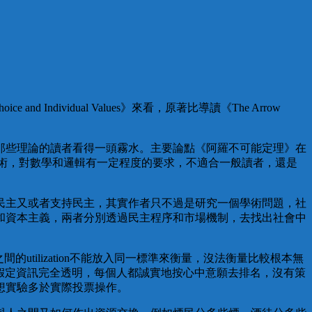
ndividual Values》來看，原著比導讀《The Arrow
那些理論的讀者看得一頭霧水。主要論點《阿羅不可能定理》在
re function非常學術，對數學和邏輯有一定程度的要求，不適合一般讀者，還是
民主又或者支持民主，其實作者只不過是研究一個學術問題，社
和資本主義，兩者分別透過民主程序和市場機制，去找出社會中
utilization不能放入同一標準來衡量，沒法衡量比較根本無
的民主程序假定資訊完全透明，每個人都誠實地按心中意願去排名，沒有策
想實驗多於實際投票操作。