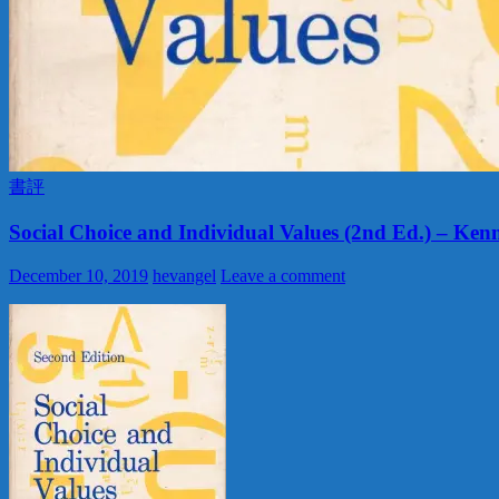
書評
Social Choice and Individual Values (2nd Ed.) – Ken
December 10, 2019
hevangel
Leave a comment