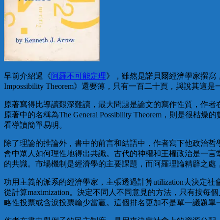
早前介紹過《
阿羅不可能定理
》，雖然是諾貝爾經濟學家撰寫，始終於那
Impossibility Theorem》還要薄，只有一百二十頁，與
原著寫得比導讀艱深難讀，最大問題是論文的寫作性質，作者
原著中的名稱為The General Possibility Theorem，則是
看導讀簡單易明。
除了理論的推論外，書中的前言和結語中，作者寫下他政治哲
會中眾人如何理性地得出共識。古代的神權和王權政治是一言
的共識。市場機制是經濟學的主要課題，而阿羅理論精辟之處
功用主義的派系的經濟學家，主張透過計算utilization去決
從計算maximization。決定不同人不同意見的方法，只有按
略性投票或含淚投票輸少當贏。這個排名更加不是單一議題單