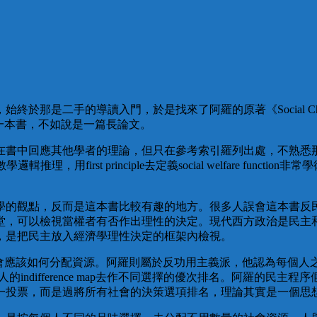
是二手的導讀入門，於是找來了阿羅的原著《Social Choice and I
說其這是一本書，不如說是一篇長論文。
在書中回應其他學者的理論，但只在參考索引羅列出處，不熟悉
很枯燥的數學邏輯推理，用first principle去定義social welfa
學的觀點，反而是這本書比較有趣的地方。很多人誤會這本書反
堂，可以檢視當權者有否作出理性的決定。現代西方政治是民主
，是把民主放入經濟學理性決定的框架內檢視。
定社會應該如何分配資源。阿羅則屬於反功用主義派，他認為每個人之間的
每個人的indifference map去作不同選擇的優次排名。阿羅
一投票，而是過將所有社會的決策選項排名，理論其實是一個思