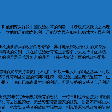
，與他們深入詳談中國政治改革的問題，才發現原來我視之為理
粉，對他們只能動之以利，只能訴之民主如何比獨裁對人民有利
涉及抽象清高的政治哲學辯論，赤祼地展露政治權力的實際操
和獨裁的分別，只在於統治者實際上需要多少人支持才坐得穩，
懷的明君還是荒淫無道的暴君，很快就會被下面的執政聯盟取
體制的實際支持者數目少很多，所以一般人民的利益基本上可以
傳子保障利益分配的預期和延續，權統治集團最理想過渡下一位
小撮人，為自已保留最大份的利益。不過失勢的支持者欠乏利益
最初接觸時完全顛覆我既有的想法，一時三刻也未必接受到這個
用史實去說服讀者。天然資源豐富國家的詛咒，財富不用經由人
台前，把實際支持者的數目大幅增加，削減讓原先執政集的講價