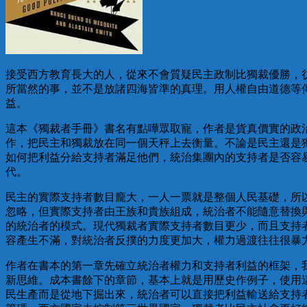
接受西方教育長大的人，從來不會質疑民主政制比獨裁優勝，
所當然的事，並不是放諸四海皆準的真理。用人權自由道德等
益。
這本《獨裁者手冊》書名有點嘩眾取寵，作者是貨真價實的政
作，把民主和獨裁放在同一個天秤上去衡量。不論是民主還是
如何把利益分給支持者滿足他們，統治集團內的支持者是否容
代。
民主的實際支持者數目龐大，一人一票就是整個人民基礎，所
忽略，但實際支持者由王族和貴族組成，統治者不能隨意替換
的統治者的模式。現代獨裁者實際支持者數目更少，而且支持
容產生不滿，對統治者反撲的力度更加大，權力過渡往往很暴
作者在書本的第一章先確立統治者權力和支持者利益的框架，
新思維。成本書餘下的章節，基本上就是用歷史作例子，使用
民生產而是從地下掘出來，統治者可以直接把利益輸送給支持